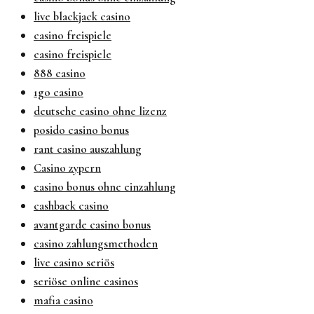
live blackjack casino
casino freispiele
casino freispiele
888 casino
1go casino
deutsche casino ohne lizenz
posido casino bonus
rant casino auszahlung
Casino zypern
casino bonus ohne einzahlung
cashback casino
avantgarde casino bonus
casino zahlungsmethoden
live casino seriös
seriöse online casinos
mafia casino