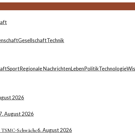
aft
nschaft
Gesellschaft
Technik
aft
Sport
Regionale Nachrichten
Leben
Politik
Technologie
Wis
ugust 2026
7. August 2026
6. August 2026
nach TSMC-Schwäche