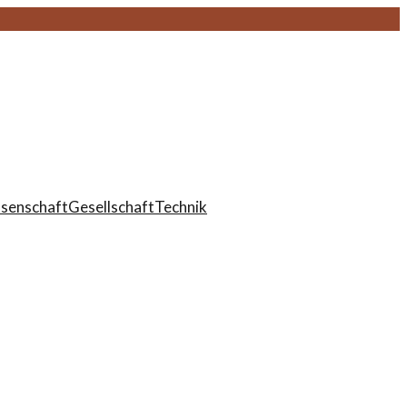
senschaft
Gesellschaft
Technik