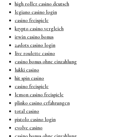
high roller casino deutsch
legiano casino login
casino freispiele
krypto casino vergleich
irwin casino bonus
24slots casino login
live roulette casino
casino bonus ohne einzahlung
lukki casino
hit spin casino
casino freispiele
lemon casino freispiele
plinko casino erfahrungen
total casino
pistolo casino login
evolve casino
casino bonus ohne einzahlung