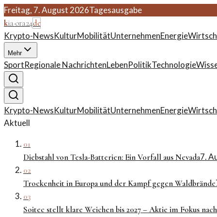
Freitag, 7. August 2026
Tagesausgabe
k
ia
·
ora24
de
Krypto-News
Kultur
Mobilität
Unternehmen
Energie
Wirtsch
Mehr
Sport
Regionale Nachrichten
Leben
Politik
Technologie
Wisse
Krypto-News
Kultur
Mobilität
Unternehmen
Energie
Wirtsch
Aktuell
01
7. A
Diebstahl von Tesla-Batterien: Ein Vorfall aus Nevada
02
Trockenheit in Europa und der Kampf gegen Waldbrände
03
Soitec stellt klare Weichen bis 2027 – Aktie im Fokus 