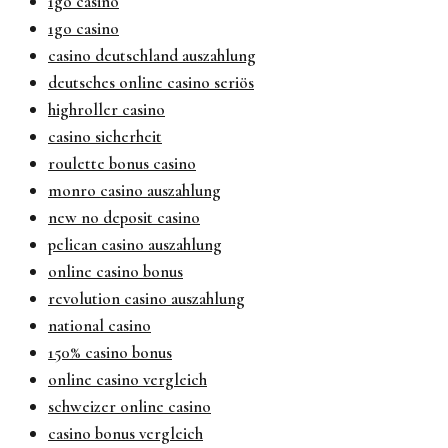
1go casino
1go casino
casino deutschland auszahlung
deutsches online casino seriös
highroller casino
casino sicherheit
roulette bonus casino
monro casino auszahlung
new no deposit casino
pelican casino auszahlung
online casino bonus
revolution casino auszahlung
national casino
150% casino bonus
online casino vergleich
schweizer online casino
casino bonus vergleich