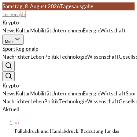
Samstag, 8. August 2026
Tagesausgabe
k
ia
·
ora24
de
Krypto-
News
Kultur
Mobilität
Unternehmen
Energie
Wirtschaft
Mehr
Sport
Regionale
Nachrichten
Leben
Politik
Technologie
Wissenschaft
Gesells
Krypto-
News
Kultur
Mobilität
Unternehmen
Energie
Wirtschaft
Spor
Nachrichten
Leben
Politik
Technologie
Wissenschaft
Gesells
Aktuell
01
Fußabdruck und Handabdruck: Bedeutung für das