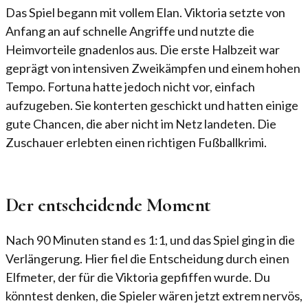
Das Spiel begann mit vollem Elan. Viktoria setzte von
Anfang an auf schnelle Angriffe und nutzte die
Heimvorteile gnadenlos aus. Die erste Halbzeit war
geprägt von intensiven Zweikämpfen und einem hohen
Tempo. Fortuna hatte jedoch nicht vor, einfach
aufzugeben. Sie konterten geschickt und hatten einige
gute Chancen, die aber nicht im Netz landeten. Die
Zuschauer erlebten einen richtigen Fußballkrimi.
Der entscheidende Moment
Nach 90 Minuten stand es 1:1, und das Spiel ging in die
Verlängerung. Hier fiel die Entscheidung durch einen
Elfmeter, der für die Viktoria gepfiffen wurde. Du
könntest denken, die Spieler wären jetzt extrem nervös,