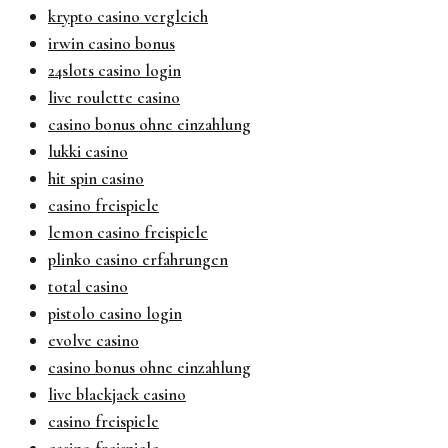
krypto casino vergleich
irwin casino bonus
24slots casino login
live roulette casino
casino bonus ohne einzahlung
lukki casino
hit spin casino
casino freispiele
lemon casino freispiele
plinko casino erfahrungen
total casino
pistolo casino login
evolve casino
casino bonus ohne einzahlung
live blackjack casino
casino freispiele