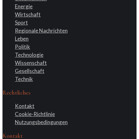
Energie
Wirtschaft
Sport
Regionale Nachrichten
Leben
Politik
Technologie
Wissenschaft
Gesellschaft
Technik
Rechtliches
Kontakt
Cookie-Richtlinie
Nutzungsbedingungen
Kontakt