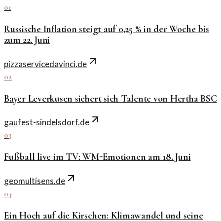
01
Russische Inflation steigt auf 0,25 % in der Woche bis
zum 22. Juni
pizzaservicedavinci.de
02
Bayer Leverkusen sichert sich Talente von Hertha BSC
gaufest-sindelsdorf.de
03
Fußball live im TV: WM-Emotionen am 18. Juni
geomultisens.de
04
Ein Hoch auf die Kirschen: Klimawandel und seine