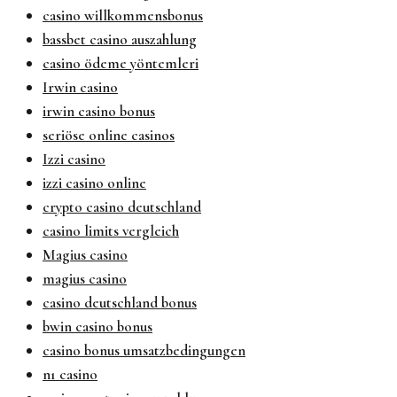
casino willkommensbonus
bassbet casino auszahlung
casino ödeme yöntemleri
Irwin casino
irwin casino bonus
seriöse online casinos
Izzi casino
izzi casino online
crypto casino deutschland
casino limits vergleich
Magius casino
magius casino
casino deutschland bonus
bwin casino bonus
casino bonus umsatzbedingungen
n1 casino