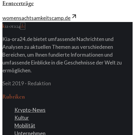
Ernteerträge
womensachtsamkeitscamp.de
k
ia
·
ora24
de
Kia-ora24.de bietet umfassende Nachrichten und
Analysen zu aktuellen Themen aus verschiedenen
Bereichen, um Ihnen fundierte Informationen und
umfassende Einblicke in die Geschehnisse der Welt zu
ermöglichen.
Seit 2019
·
Redaktion
Rubriken
Krypto-News
Kultur
Mobilität
Unternehmen