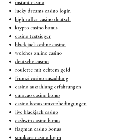
instant casino
lucky dreams casino login
high roller casino deutsch
krypto casino bonus
casino testsieger
black jack online casino
welches online casino
deutsche casino
roulette mit echtem geld
frumzi casino auszahlung
casino auszahlung erfahrungen
curacao casino bonus
casino bonus umsatzbedingungen
live blackjack casino
cashwin casino bonus
flagman casino bonus
smokace casino login