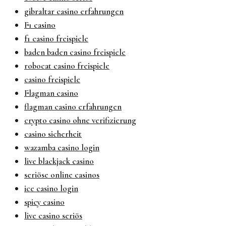
gibraltar casino erfahrungen
F1 casino
f1 casino freispiele
baden baden casino freispiele
robocat casino freispiele
casino freispiele
Flagman casino
flagman casino erfahrungen
crypto casino ohne verifizierung
casino sicherheit
wazamba casino login
live blackjack casino
seriöse online casinos
ice casino login
spicy casino
live casino seriös