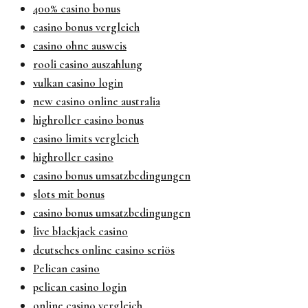
400% casino bonus
casino bonus vergleich
casino ohne ausweis
rooli casino auszahlung
vulkan casino login
new casino online australia
highroller casino bonus
casino limits vergleich
highroller casino
casino bonus umsatzbedingungen
slots mit bonus
casino bonus umsatzbedingungen
live blackjack casino
deutsches online casino seriös
Pelican casino
pelican casino login
online casino vergleich