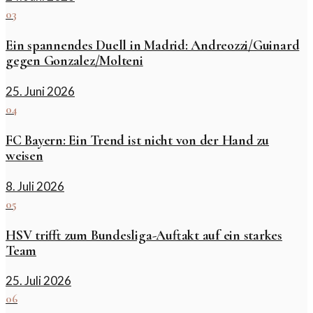
03
Ein spannendes Duell in Madrid: Andreozzi/Guinard
gegen Gonzalez/Molteni
25. Juni 2026
04
FC Bayern: Ein Trend ist nicht von der Hand zu
weisen
8. Juli 2026
05
HSV trifft zum Bundesliga-Auftakt auf ein starkes
Team
25. Juli 2026
06