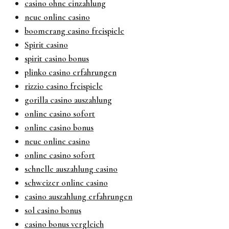
casino ohne einzahlung
neue online casino
boomerang casino freispiele
Spirit casino
spirit casino bonus
plinko casino erfahrungen
rizzio casino freispiele
gorilla casino auszahlung
online casino sofort
online casino bonus
neue online casino
online casino sofort
schnelle auszahlung casino
schweizer online casino
casino auszahlung erfahrungen
sol casino bonus
casino bonus vergleich