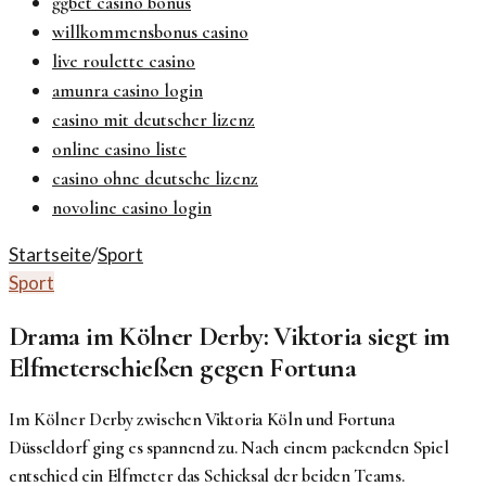
ggbet casino bonus
willkommensbonus casino
live roulette casino
amunra casino login
casino mit deutscher lizenz
online casino liste
casino ohne deutsche lizenz
novoline casino login
Startseite
/
Sport
Sport
Drama im Kölner Derby: Viktoria siegt im
Elfmeterschießen gegen Fortuna
Im Kölner Derby zwischen Viktoria Köln und Fortuna
Düsseldorf ging es spannend zu. Nach einem packenden Spiel
entschied ein Elfmeter das Schicksal der beiden Teams.