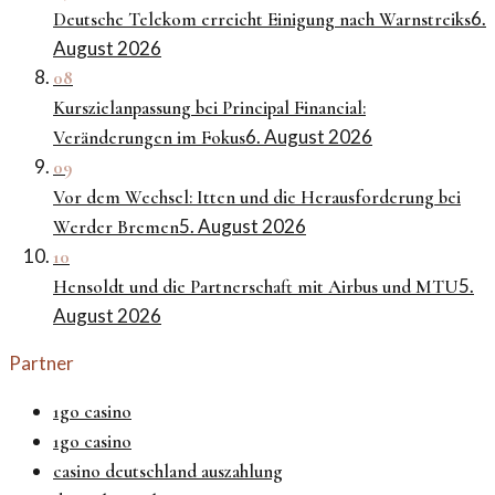
6.
Deutsche Telekom erreicht Einigung nach Warnstreiks
August 2026
08
Kurszielanpassung bei Principal Financial:
6. August 2026
Veränderungen im Fokus
09
Vor dem Wechsel: Itten und die Herausforderung bei
5. August 2026
Werder Bremen
10
5.
Hensoldt und die Partnerschaft mit Airbus und MTU
August 2026
Partner
1go casino
1go casino
casino deutschland auszahlung