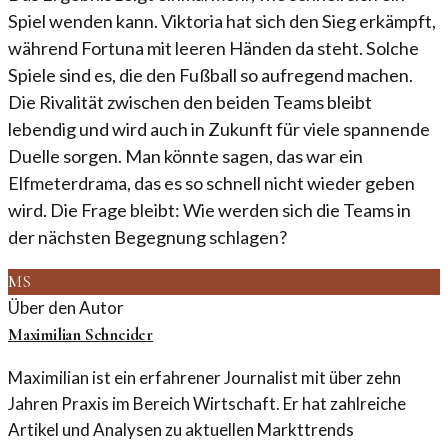
Spiel wenden kann. Viktoria hat sich den Sieg erkämpft,
während Fortuna mit leeren Händen da steht. Solche
Spiele sind es, die den Fußball so aufregend machen.
Die Rivalität zwischen den beiden Teams bleibt
lebendig und wird auch in Zukunft für viele spannende
Duelle sorgen. Man könnte sagen, das war ein
Elfmeterdrama, das es so schnell nicht wieder geben
wird. Die Frage bleibt: Wie werden sich die Teams in
der nächsten Begegnung schlagen?
MS
Über den Autor
Maximilian Schneider
Maximilian ist ein erfahrener Journalist mit über zehn
Jahren Praxis im Bereich Wirtschaft. Er hat zahlreiche
Artikel und Analysen zu aktuellen Markttrends