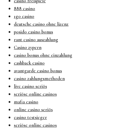
casino freispiele
888 casino
1go casino
deutsche casino ohne lizenz
posido casino bonus
rant casino auszahlung
Casino zypern
casino bonus ohne einzahlung
cashback casino
avantgarde casino bonus
casino zahlungsmethoden
live casino seriös
seriöse online casinos
mafia casino
online casino seriös
casino testsieger
seriöse online casinos