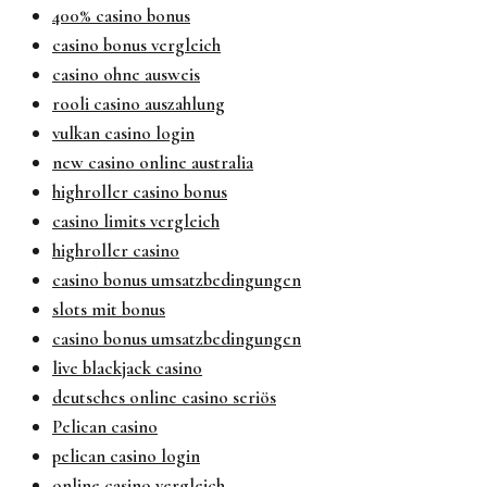
400% casino bonus
casino bonus vergleich
casino ohne ausweis
rooli casino auszahlung
vulkan casino login
new casino online australia
highroller casino bonus
casino limits vergleich
highroller casino
casino bonus umsatzbedingungen
slots mit bonus
casino bonus umsatzbedingungen
live blackjack casino
deutsches online casino seriös
Pelican casino
pelican casino login
online casino vergleich