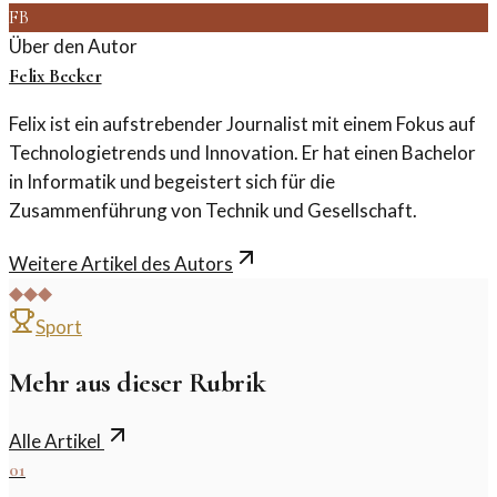
FB
Über den Autor
Felix Becker
Felix ist ein aufstrebender Journalist mit einem Fokus auf
Technologietrends und Innovation. Er hat einen Bachelor
in Informatik und begeistert sich für die
Zusammenführung von Technik und Gesellschaft.
Weitere Artikel des Autors
◆◆◆
Sport
Mehr aus dieser Rubrik
Alle Artikel
01