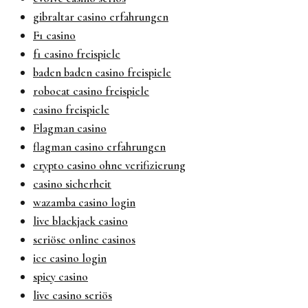
gibraltar casino erfahrungen
F1 casino
f1 casino freispiele
baden baden casino freispiele
robocat casino freispiele
casino freispiele
Flagman casino
flagman casino erfahrungen
crypto casino ohne verifizierung
casino sicherheit
wazamba casino login
live blackjack casino
seriöse online casinos
ice casino login
spicy casino
live casino seriös