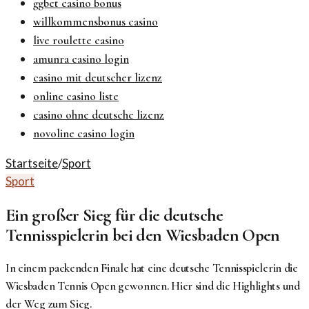
ggbet casino bonus
willkommensbonus casino
live roulette casino
amunra casino login
casino mit deutscher lizenz
online casino liste
casino ohne deutsche lizenz
novoline casino login
Startseite
/
Sport
Sport
Ein großer Sieg für die deutsche
Tennisspielerin bei den Wiesbaden Open
In einem packenden Finale hat eine deutsche Tennisspielerin die
Wiesbaden Tennis Open gewonnen. Hier sind die Highlights und
der Weg zum Sieg.