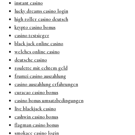
instant casino
lucky dreams casino login
high roller casino deutsch
krypto casino bonus
casino testsieger
black jack online casino
welches online casino
deutsche casino
roulette mit echtem geld
frumzi casino auszahlung
casino auszahlung erfahrungen
curacao casino bonus
casino bonus umsatzbedingungen
live blackjack casino
cashwin casino bonus
flagman casino bonus
smokace casino login