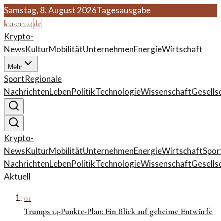
Samstag, 8. August 2026
Tagesausgabe
k
ia
·
ora24
de
Krypto-
News
Kultur
Mobilität
Unternehmen
Energie
Wirtschaft
Mehr
Sport
Regionale
Nachrichten
Leben
Politik
Technologie
Wissenschaft
Gesells
Krypto-
News
Kultur
Mobilität
Unternehmen
Energie
Wirtschaft
Spor
Nachrichten
Leben
Politik
Technologie
Wissenschaft
Gesells
Aktuell
01
Trumps 14-Punkte-Plan: Ein Blick auf geheime Entwürfe