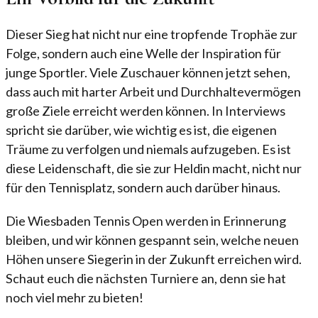
Dieser Sieg hat nicht nur eine tropfende Trophäe zur
Folge, sondern auch eine Welle der Inspiration für
junge Sportler. Viele Zuschauer können jetzt sehen,
dass auch mit harter Arbeit und Durchhaltevermögen
große Ziele erreicht werden können. In Interviews
spricht sie darüber, wie wichtig es ist, die eigenen
Träume zu verfolgen und niemals aufzugeben. Es ist
diese Leidenschaft, die sie zur Heldin macht, nicht nur
für den Tennisplatz, sondern auch darüber hinaus.
Die Wiesbaden Tennis Open werden in Erinnerung
bleiben, und wir können gespannt sein, welche neuen
Höhen unsere Siegerin in der Zukunft erreichen wird.
Schaut euch die nächsten Turniere an, denn sie hat
noch viel mehr zu bieten!