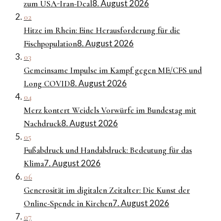
8. August 2026
zum USA-Iran-Deal
02
Hitze im Rhein: Eine Herausforderung für die
8. August 2026
Fischpopulation
03
Gemeinsame Impulse im Kampf gegen ME/CFS und
8. August 2026
Long COVID
04
Merz kontert Weidels Vorwürfe im Bundestag mit
8. August 2026
Nachdruck
05
Fußabdruck und Handabdruck: Bedeutung für das
7. August 2026
Klima
06
Generosität im digitalen Zeitalter: Die Kunst der
7. August 2026
Online-Spende in Kirchen
07