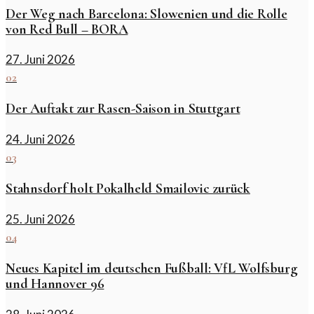
Der Weg nach Barcelona: Slowenien und die Rolle
von Red Bull – BORA
27. Juni 2026
02
Der Auftakt zur Rasen-Saison in Stuttgart
24. Juni 2026
03
Stahnsdorf holt Pokalheld Smailovic zurück
25. Juni 2026
04
Neues Kapitel im deutschen Fußball: VfL Wolfsburg
und Hannover 96