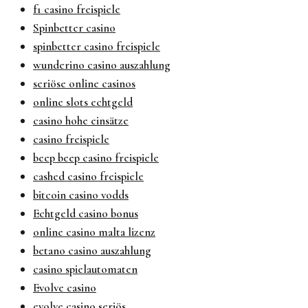
f1 casino freispiele
Spinbetter casino
spinbetter casino freispiele
wunderino casino auszahlung
seriöse online casinos
online slots echtgeld
casino hohe einsätze
casino freispiele
beep beep casino freispiele
cashed casino freispiele
bitcoin casino vodds
Echtgeld casino bonus
online casino malta lizenz
betano casino auszahlung
casino spielautomaten
Evolve casino
evolve casino seriös