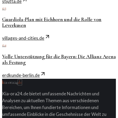
stjutta.de
03
Guardiola-Plan mit Eichhorn und die Rolle von
Leverkusen
villages-and-cities.de
04
Volle Unterstützung für die Bayern: Die Allianz Arena
als Festung
erdkunde-berlin.de
k
ia
·
ora24
de
Kia-ora24.de bietet umfassende Nachrichten und
Analysen zu aktuellen Themen aus verschiedenen
Bereichen, um Ihnen fundierte Informationen und
umfassende Einblicke in die Geschehnisse der Welt zu