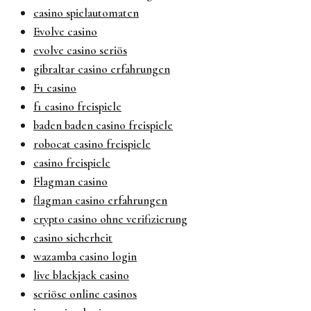
casino spielautomaten
Evolve casino
evolve casino seriös
gibraltar casino erfahrungen
F1 casino
f1 casino freispiele
baden baden casino freispiele
robocat casino freispiele
casino freispiele
Flagman casino
flagman casino erfahrungen
crypto casino ohne verifizierung
casino sicherheit
wazamba casino login
live blackjack casino
seriöse online casinos