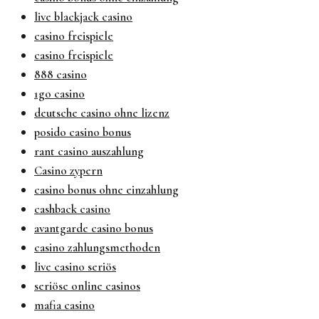
live blackjack casino
casino freispiele
casino freispiele
888 casino
1go casino
deutsche casino ohne lizenz
posido casino bonus
rant casino auszahlung
Casino zypern
casino bonus ohne einzahlung
cashback casino
avantgarde casino bonus
casino zahlungsmethoden
live casino seriös
seriöse online casinos
mafia casino