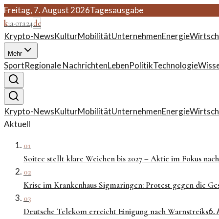
Freitag, 7. August 2026
Tagesausgabe
k
ia
·
ora24
de
Krypto-News
Kultur
Mobilität
Unternehmen
Energie
Wirtsch
Mehr
Sport
Regionale Nachrichten
Leben
Politik
Technologie
Wisse
Krypto-News
Kultur
Mobilität
Unternehmen
Energie
Wirtsch
Aktuell
01
Soitec stellt klare Weichen bis 2027 – Aktie im Fokus 
02
Krise im Krankenhaus Sigmaringen: Protest gegen die G
03
6.
Deutsche Telekom erreicht Einigung nach Warnstreiks