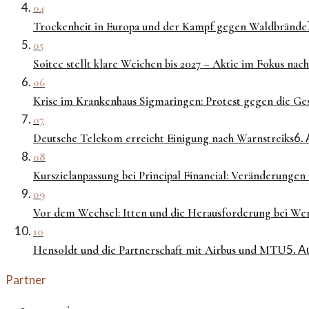
04
Trockenheit in Europa und der Kampf gegen Waldbrände
05
Soitec stellt klare Weichen bis 2027 – Aktie im Fokus 
06
Krise im Krankenhaus Sigmaringen: Protest gegen die G
07
6.
Deutsche Telekom erreicht Einigung nach Warnstreiks
08
Kurszielanpassung bei Principal Financial: Veränderungen
09
Vor dem Wechsel: Itten und die Herausforderung bei W
10
5. A
Hensoldt und die Partnerschaft mit Airbus und MTU
Partner