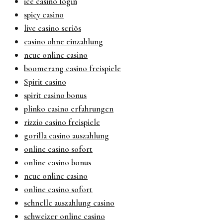
ice casino login
spicy casino
live casino seriös
casino ohne einzahlung
neue online casino
boomerang casino freispiele
Spirit casino
spirit casino bonus
plinko casino erfahrungen
rizzio casino freispiele
gorilla casino auszahlung
online casino sofort
online casino bonus
neue online casino
online casino sofort
schnelle auszahlung casino
schweizer online casino