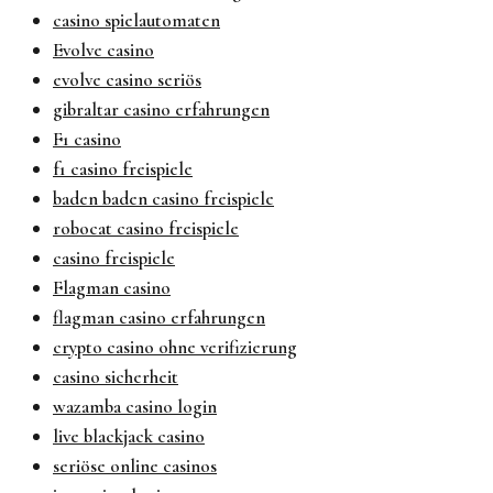
casino spielautomaten
Evolve casino
evolve casino seriös
gibraltar casino erfahrungen
F1 casino
f1 casino freispiele
baden baden casino freispiele
robocat casino freispiele
casino freispiele
Flagman casino
flagman casino erfahrungen
crypto casino ohne verifizierung
casino sicherheit
wazamba casino login
live blackjack casino
seriöse online casinos