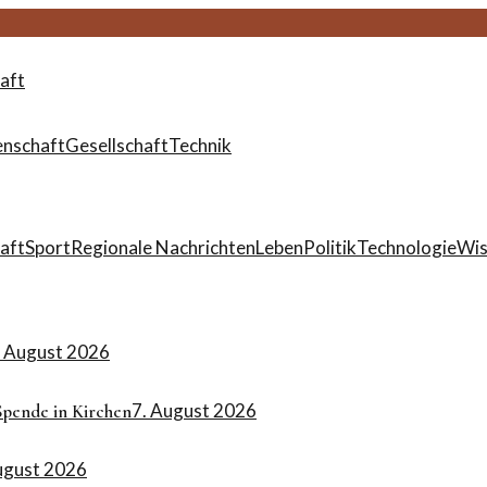
aft
nschaft
Gesellschaft
Technik
aft
Sport
Regionale Nachrichten
Leben
Politik
Technologie
Wis
. August 2026
7. August 2026
-Spende in Kirchen
ugust 2026