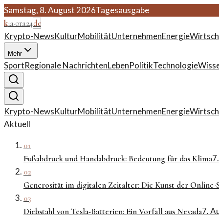
Samstag, 8. August 2026
Tagesausgabe
k
ia
·
ora24
de
Krypto-News
Kultur
Mobilität
Unternehmen
Energie
Wirtsch
Mehr
Sport
Regionale Nachrichten
Leben
Politik
Technologie
Wisse
Krypto-News
Kultur
Mobilität
Unternehmen
Energie
Wirtsch
Aktuell
01
7
Fußabdruck und Handabdruck: Bedeutung für das Klima
02
Generosität im digitalen Zeitalter: Die Kunst der Online
03
7. A
Diebstahl von Tesla-Batterien: Ein Vorfall aus Nevada