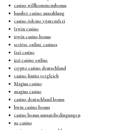
casino willkommensbonus
bassbet casino auszahlung
casino ödeme yöntemleri
Irwin casino
irwin casino bonus
seriöse online casinos
Izzi casino
izzi casino online
crypto casino deutschland
casino limits vergleich
Magius casino
magius casino
casino deutschland bonus
bwin casino bonus
casino bonus umsatzbedingungen
n1 casino