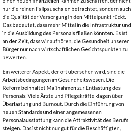
einen neuen finanziellen Rahmen zu schaffen, der nicht
nur die reinen Fallpauschalen betrachtet, sondern auch
die Qualität der Versorgung in den Mittelpunkt rückt.
Das bedeutet, dass mehr Mittel in die Infrastruktur und
in die Ausbildung des Personals fließen könnten. Es ist
an der Zeit, dass wir aufhören, die Gesundheit unserer
Bürger nur nach wirtschaftlichen Gesichtspunkten zu
bewerten.
Ein weiterer Aspekt, der oft übersehen wird, sind die
Arbeitsbedingungen im Gesundheitswesen. Die
Reform beinhaltet Maßnahmen zur Entlastung des
Personals. Viele Ärzte und Pflegekräfte klagen über
Überlastung und Burnout. Durch die Einführung von
neuen Standards und einer angemessenen
Personalausstattung kann die Attraktivität des Berufs
steigen. Das ist nicht nur gut für die Beschäftigten,