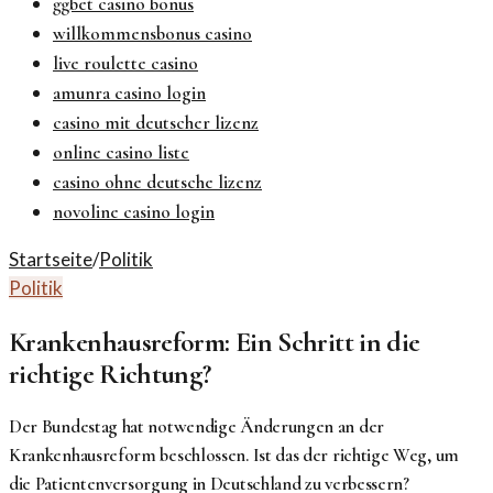
ggbet casino bonus
willkommensbonus casino
live roulette casino
amunra casino login
casino mit deutscher lizenz
online casino liste
casino ohne deutsche lizenz
novoline casino login
Startseite
/
Politik
Politik
Krankenhausreform: Ein Schritt in die
richtige Richtung?
Der Bundestag hat notwendige Änderungen an der
Krankenhausreform beschlossen. Ist das der richtige Weg, um
die Patientenversorgung in Deutschland zu verbessern?