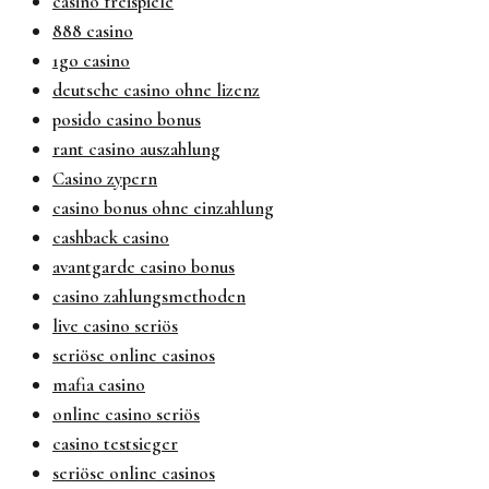
casino freispiele
888 casino
1go casino
deutsche casino ohne lizenz
posido casino bonus
rant casino auszahlung
Casino zypern
casino bonus ohne einzahlung
cashback casino
avantgarde casino bonus
casino zahlungsmethoden
live casino seriös
seriöse online casinos
mafia casino
online casino seriös
casino testsieger
seriöse online casinos