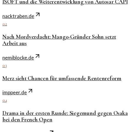
ISOFT und die Weiterentwicklung von Autosar CAPI
nacktraben.de
02
Nach Mordverdacht: Mango-Gründer Sohn setzt
Arbeit aus
nemiblocke.de
03
Merz sieht Chancen für umfassende Rentenreform
imppeer.de
04
Drama in der ersten Runde: Siegemund gegen Osaka
bei den French Open