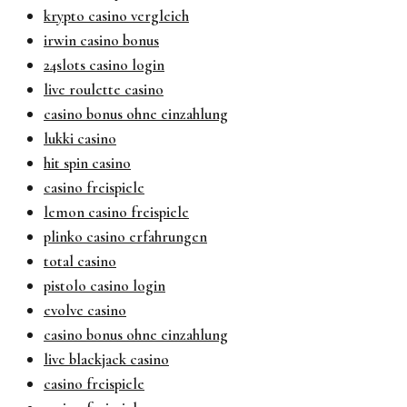
krypto casino vergleich
irwin casino bonus
24slots casino login
live roulette casino
casino bonus ohne einzahlung
lukki casino
hit spin casino
casino freispiele
lemon casino freispiele
plinko casino erfahrungen
total casino
pistolo casino login
evolve casino
casino bonus ohne einzahlung
live blackjack casino
casino freispiele