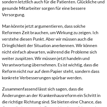
sondern letztlich auch für die Patienten. Glückliche und
gesunde Mitarbeiter sorgen für eine bessere
Versorgung.
Man könnte jetzt argumentieren, dass solche
Reformen Zeit brauchen, um Wirkung zu zeigen. Ich
verstehe diesen Punkt. Aber wir müssen auch die
Dringlichkeit der Situation anerkennen. Wir können
nicht einfach abwarten, während die Probleme sich
weiter zuspitzen. Wir müssen jetzt handeln und
Verantwortung übernehmen. Es ist wichtig, dass die
Reform nicht nur auf dem Papier steht, sondern dass
konkrete Verbesserungen spürbar werden.
Zusammenfassend lässt sich sagen, dass die
Änderungen an der Krankenhausreform ein Schritt in
die richtige Richtung sind. Sie bieten eine Chance, das