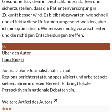
Gesundheitssystem in Deutschland zu stärken und
sicherzustellen, dass die Patientenversorgung in
Zukunft besser wird. Es bleibt abzuwarten, wie schnell
und effektiv diese Reformen umgesetzt werden, aber
ich bin optimistisch. Wir müssen mutig voranschreiten
und die richtigen Entscheidungen treffen.
JK
Über den Autor
Jonas Krüger
Jonas, Diplom-Journalist, hat sich auf
Regionalberichterstattung spezialisiert und arbeitet seit
sieben Jahren in diesem Bereich. Er bringt lokale
Perspektiven in nationale Debatten ein.
Weitere Artikel des Autors
◆◆◆