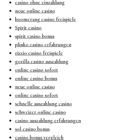
casino ohne einzahlung
neue online casino
boomerang casino freispiele
Spirit casino
spirit casino bonus
plinko casino erfahrungen
rizzio casino freispiele
gorilla casino auszahlung
online casino sofort
online casino bonus
neue online casino
online casino sofort
schnelle auszahlung casino
schweizer online casino
casino auszahlung erfahrungen
sol casino bonus
casino bonus vergleich