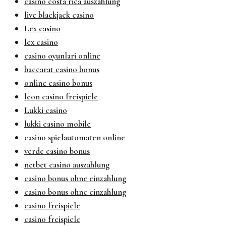
casino costa rica auszahlung
live blackjack casino
Lex casino
lex casino
casino oyunlari online
baccarat casino bonus
online casino bonus
leon casino freispiele
Lukki casino
lukki casino mobile
casino spielautomaten online
verde casino bonus
netbet casino auszahlung
casino bonus ohne einzahlung
casino bonus ohne einzahlung
casino freispiele
casino freispiele