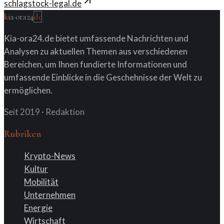
schlagstock-legal.de
k
ia
·
ora24
de
Kia-ora24.de bietet umfassende Nachrichten und
Analysen zu aktuellen Themen aus verschiedenen
Bereichen, um Ihnen fundierte Informationen und
umfassende Einblicke in die Geschehnisse der Welt zu
ermöglichen.
Seit 2019
·
Redaktion
Rubriken
Krypto-News
Kultur
Mobilität
Unternehmen
Energie
Wirtschaft