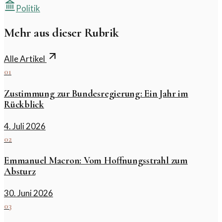
Politik
Mehr aus dieser Rubrik
Alle Artikel
01
Zustimmung zur Bundesregierung: Ein Jahr im
Rückblick
4. Juli 2026
02
Emmanuel Macron: Vom Hoffnungsstrahl zum
Absturz
30. Juni 2026
03