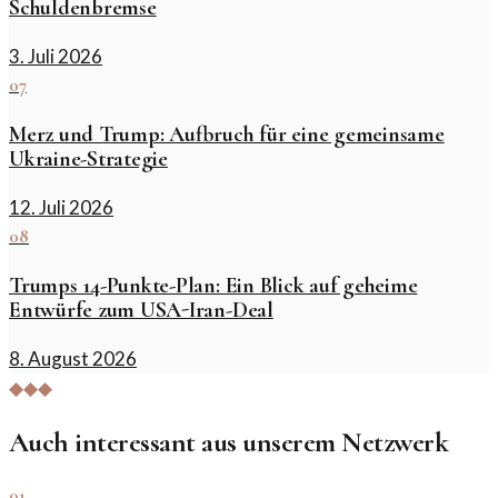
Schuldenbremse
3. Juli 2026
07
Merz und Trump: Aufbruch für eine gemeinsame
Ukraine-Strategie
12. Juli 2026
08
Trumps 14-Punkte-Plan: Ein Blick auf geheime
Entwürfe zum USA-Iran-Deal
8. August 2026
◆◆◆
Auch interessant aus unserem Netzwerk
01