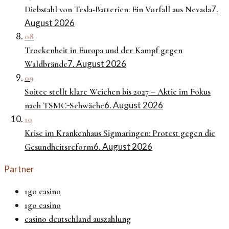
7.
Diebstahl von Tesla-Batterien: Ein Vorfall aus Nevada
August 2026
08
Trockenheit in Europa und der Kampf gegen
7. August 2026
Waldbrände
09
Soitec stellt klare Weichen bis 2027 – Aktie im Fokus
6. August 2026
nach TSMC-Schwäche
10
Krise im Krankenhaus Sigmaringen: Protest gegen die
6. August 2026
Gesundheitsreform
Partner
1go casino
1go casino
casino deutschland auszahlung