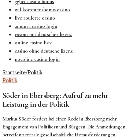
ggbet casino bonus
willkommensbonus casino
live roulette casino
amunra casino login
casino mit deutscher lizenz
online casino liste
casino ohne deutsche lizenz
novoline casino login
Startseite
/
Politik
Politik
Söder in Ebersberg: Aufruf zu mehr
Leistung in der Politik
Markus Söder fordert bei einer Rede in Ebersberg mehr
Engagement von Politikern und Bürgern. Die Anmerkungen
betreffen zentrale gesellschaftliche Herausforderungen.