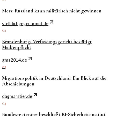
Merz: Russland kann militärisch nicht gewinnen
stelldichgegenarmut.de
02
Brandenburgs Verfassungsgericht bestätigt
Maskenpflicht
gma2014.de
03
Migrationspolitik in Deutschland: Ein Blick auf die
Abschiebungen
dagmarstier.de
04
Bundesregierung beschließt KI-Sicherheitsinstitut