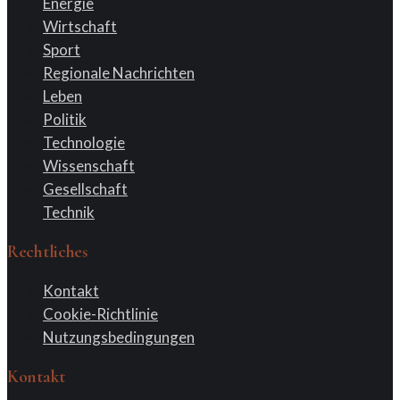
Energie
Wirtschaft
Sport
Regionale Nachrichten
Leben
Politik
Technologie
Wissenschaft
Gesellschaft
Technik
Rechtliches
Kontakt
Cookie-Richtlinie
Nutzungsbedingungen
Kontakt