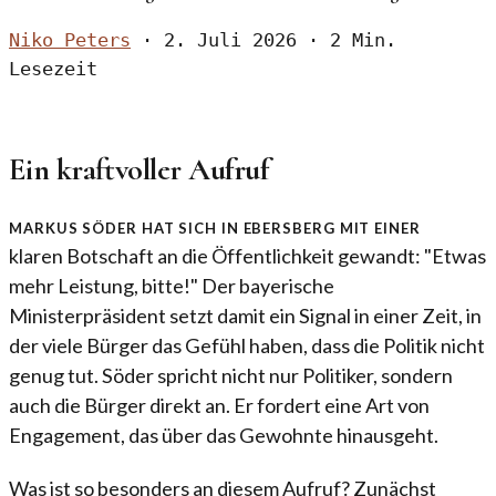
Niko Peters
·
2. Juli 2026
·
2 Min.
Lesezeit
Ein kraftvoller Aufruf
Markus Söder hat sich in Ebersberg mit einer
klaren Botschaft an die Öffentlichkeit gewandt: "Etwas
mehr Leistung, bitte!" Der bayerische
Ministerpräsident setzt damit ein Signal in einer Zeit, in
der viele Bürger das Gefühl haben, dass die Politik nicht
genug tut. Söder spricht nicht nur Politiker, sondern
auch die Bürger direkt an. Er fordert eine Art von
Engagement, das über das Gewohnte hinausgeht.
Was ist so besonders an diesem Aufruf? Zunächst