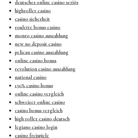
deutsches online casino seriös
highroller casino
casino sicherheit
roulette bonus casino
monro casino auszahlung
new no deposit casino
pelican casino auszahlung
online casino bonus
revolution casino auszahlung
national casino
150% casino bonus
online casino vergleich
schweizer online casino
casino bonus vergleich
high roller casino deutsch
legiano casino login
casino freispiele