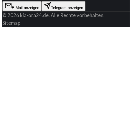
E-Mail anzeigen
Telegram anzeigen
©
2026
kia-ora24.de
. Alle Rechte vorbehalten.
Sitemap