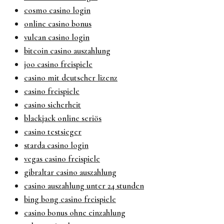
cosmo casino login
online casino bonus
vulcan casino login
bitcoin casino auszahlung
joo casino freispiele
casino mit deutscher lizenz
casino freispiele
casino sicherheit
blackjack online seriös
casino testsieger
starda casino login
vegas casino freispiele
gibraltar casino auszahlung
casino auszahlung unter 24 stunden
bing bong casino freispiele
casino bonus ohne einzahlung