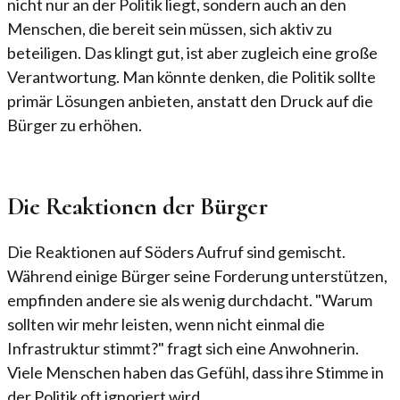
nicht nur an der Politik liegt, sondern auch an den
Menschen, die bereit sein müssen, sich aktiv zu
beteiligen. Das klingt gut, ist aber zugleich eine große
Verantwortung. Man könnte denken, die Politik sollte
primär Lösungen anbieten, anstatt den Druck auf die
Bürger zu erhöhen.
Die Reaktionen der Bürger
Die Reaktionen auf Söders Aufruf sind gemischt.
Während einige Bürger seine Forderung unterstützen,
empfinden andere sie als wenig durchdacht. "Warum
sollten wir mehr leisten, wenn nicht einmal die
Infrastruktur stimmt?" fragt sich eine Anwohnerin.
Viele Menschen haben das Gefühl, dass ihre Stimme in
der Politik oft ignoriert wird.