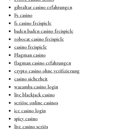
gibraltar casino erfahrungen
F1 casino
f1 casino freispiele
baden baden casino freispiele
robocat casino freispiele
casino freispiele
Flagman casino
flagman casino erfahrungen
crypto casino ohne verifizierung
casino sicherheit
wazamba casino login
live blackjack casino
seriöse online casinos
ice casino login
spicy casino
live casino seriös