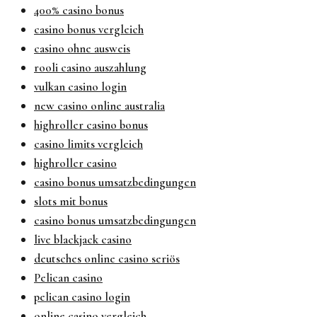
400% casino bonus
casino bonus vergleich
casino ohne ausweis
rooli casino auszahlung
vulkan casino login
new casino online australia
highroller casino bonus
casino limits vergleich
highroller casino
casino bonus umsatzbedingungen
slots mit bonus
casino bonus umsatzbedingungen
live blackjack casino
deutsches online casino seriös
Pelican casino
pelican casino login
online casino vergleich