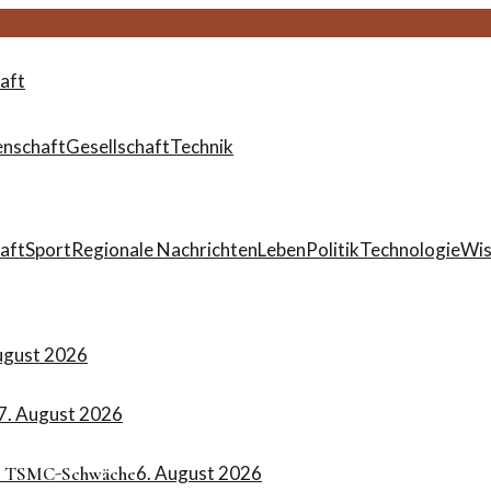
aft
nschaft
Gesellschaft
Technik
aft
Sport
Regionale Nachrichten
Leben
Politik
Technologie
Wis
ugust 2026
7. August 2026
6. August 2026
nach TSMC-Schwäche