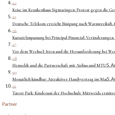
04
Krise im Krankenhaus Sigmaringen: Protest gegen die G
05
6.
Deutsche Telekom erreicht Einigung nach Warnstreiks
06
Kurszielanpassung bei Principal Financial: Veränderungen
07
Vor dem Wechsel: Itten und die Herausforderung bei W
08
5. A
Hensoldt und die Partnerschaft mit Airbus und MTU
09
5. 
Monatlich kündbar: Attraktiver Handyvertrag im Mai
10
Tatort Park: Kinderuni der Hochschule Mittweida ermitte
Partner