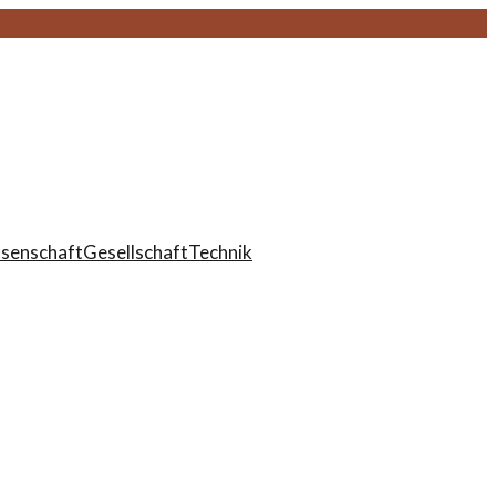
senschaft
Gesellschaft
Technik