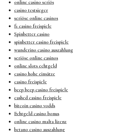
online casino seriös
casino testsieger
seriöse online casinos
f1 casino freispiele
Spinbetter casino
spinbetter casino freispiele
wunderino casino auszahlung
seriöse online casinos
online slots echtgeld
casino hohe einsätze
casino freispiele
beep beep casino freispiele
cashed casino freispiele
bitcoin casino vodds
Echtgeld casino bonus
online casino malta lizenz
betano casino auszahlung