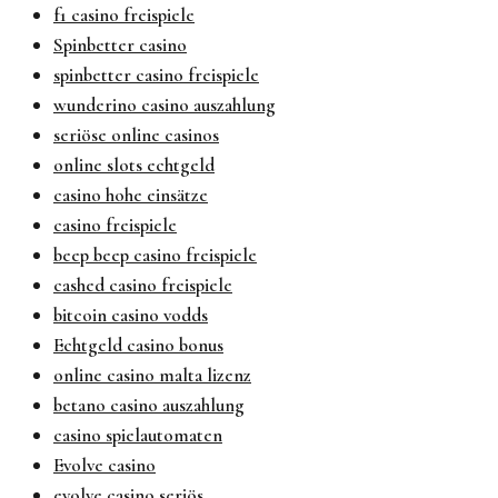
f1 casino freispiele
Spinbetter casino
spinbetter casino freispiele
wunderino casino auszahlung
seriöse online casinos
online slots echtgeld
casino hohe einsätze
casino freispiele
beep beep casino freispiele
cashed casino freispiele
bitcoin casino vodds
Echtgeld casino bonus
online casino malta lizenz
betano casino auszahlung
casino spielautomaten
Evolve casino
evolve casino seriös