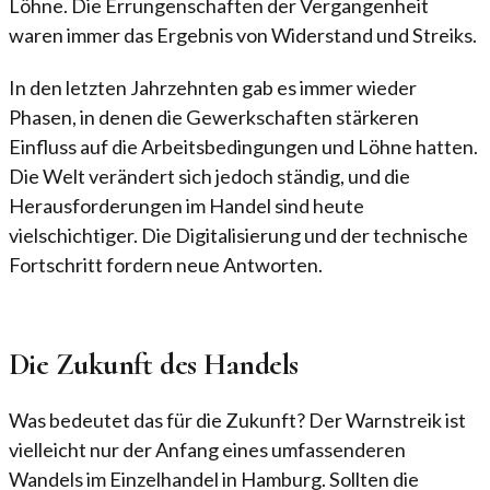
Löhne. Die Errungenschaften der Vergangenheit
waren immer das Ergebnis von Widerstand und Streiks.
In den letzten Jahrzehnten gab es immer wieder
Phasen, in denen die Gewerkschaften stärkeren
Einfluss auf die Arbeitsbedingungen und Löhne hatten.
Die Welt verändert sich jedoch ständig, und die
Herausforderungen im Handel sind heute
vielschichtiger. Die Digitalisierung und der technische
Fortschritt fordern neue Antworten.
Die Zukunft des Handels
Was bedeutet das für die Zukunft? Der Warnstreik ist
vielleicht nur der Anfang eines umfassenderen
Wandels im Einzelhandel in Hamburg. Sollten die