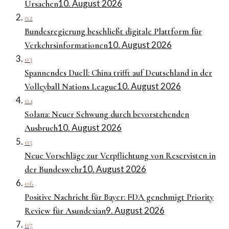
10. August 2026
Ursachen
02
Bundesregierung beschließt digitale Plattform für
10. August 2026
Verkehrsinformationen
03
Spannendes Duell: China trifft auf Deutschland in der
10. August 2026
Volleyball Nations League
04
Solana: Neuer Schwung durch bevorstehenden
10. August 2026
Ausbruch
05
Neue Vorschläge zur Verpflichtung von Reservisten in
10. August 2026
der Bundeswehr
06
Positive Nachricht für Bayer: FDA genehmigt Priority
9. August 2026
Review für Asundexian
07