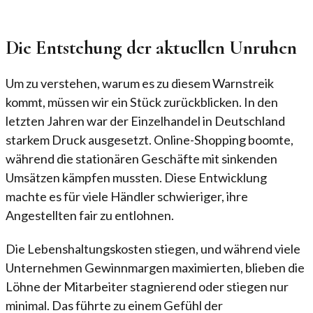
Die Entstehung der aktuellen Unruhen
Um zu verstehen, warum es zu diesem Warnstreik
kommt, müssen wir ein Stück zurückblicken. In den
letzten Jahren war der Einzelhandel in Deutschland
starkem Druck ausgesetzt. Online-Shopping boomte,
während die stationären Geschäfte mit sinkenden
Umsätzen kämpfen mussten. Diese Entwicklung
machte es für viele Händler schwieriger, ihre
Angestellten fair zu entlohnen.
Die Lebenshaltungskosten stiegen, und während viele
Unternehmen Gewinnmargen maximierten, blieben die
Löhne der Mitarbeiter stagnierend oder stiegen nur
minimal. Das führte zu einem Gefühl der