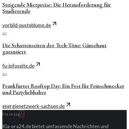
Steigende Mietpreise: Die Herausforderung für
Studierende
vorbild-pusteblume.de
03
Die Schattenseiten der Tech-Töne: Gänsehaut
garantiert
fu-infoseite.de
04
Frankfurter Rooftop Day: Ein Fest für Feinschmecker
und Partyliebhaber
energienetzwerk-sachsen.de
k
ia
·
ora24
de
Kia-ora24.de bietet umfassende Nachrichten und