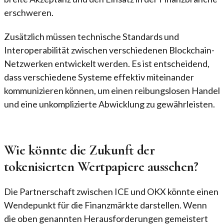
erschweren.
Zusätzlich müssen technische Standards und
Interoperabilität zwischen verschiedenen Blockchain-
Netzwerken entwickelt werden. Es ist entscheidend,
dass verschiedene Systeme effektiv miteinander
kommunizieren können, um einen reibungslosen Handel
und eine unkomplizierte Abwicklung zu gewährleisten.
Wie könnte die Zukunft der
tokenisierten Wertpapiere aussehen?
Die Partnerschaft zwischen ICE und OKX könnte einen
Wendepunkt für die Finanzmärkte darstellen. Wenn
die oben genannten Herausforderungen gemeistert