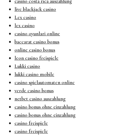
casino costa rica auszahlung
live blackjack casino
Lex casino
lex casino
casino oyunlari online
baccarat casino bonus
online casino bonus
leon casino freispiele
Lukki casino
lukki casino mobile
casino spielautomaten online
verde casino bonus
netbet casino auszahlung
casino bonus ohne einzahlung
casino bonus ohne einzahlung
casino freispiele
casino freispiele