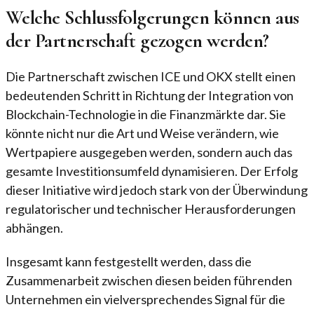
Welche Schlussfolgerungen können aus
der Partnerschaft gezogen werden?
Die Partnerschaft zwischen ICE und OKX stellt einen
bedeutenden Schritt in Richtung der Integration von
Blockchain-Technologie in die Finanzmärkte dar. Sie
könnte nicht nur die Art und Weise verändern, wie
Wertpapiere ausgegeben werden, sondern auch das
gesamte Investitionsumfeld dynamisieren. Der Erfolg
dieser Initiative wird jedoch stark von der Überwindung
regulatorischer und technischer Herausforderungen
abhängen.
Insgesamt kann festgestellt werden, dass die
Zusammenarbeit zwischen diesen beiden führenden
Unternehmen ein vielversprechendes Signal für die