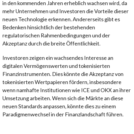
in den kommenden Jahren erheblich wachsen wird, da
mehr Unternehmen und Investoren die Vorteile dieser
neuen Technologie erkennen. Andererseits gibt es
Bedenken hinsichtlich der bestehenden
regulatorischen Rahmenbedingungen und der
Akzeptanz durch die breite Öffentlichkeit.
Investoren zeigen ein wachsendes Interesse an
digitalen Vermögenswerten und tokenisierten
Finanzinstrumenten. Dies könnte die Akzeptanz von
tokenisierten Wertpapieren fördern, insbesondere
wenn namhafte Institutionen wie ICE und OKX an ihrer
Umsetzung arbeiten. Wenn sich die Märkte an diese
neuen Standards anpassen, könnte dies zu einem
Paradigmenwechsel in der Finanzlandschaft führen.