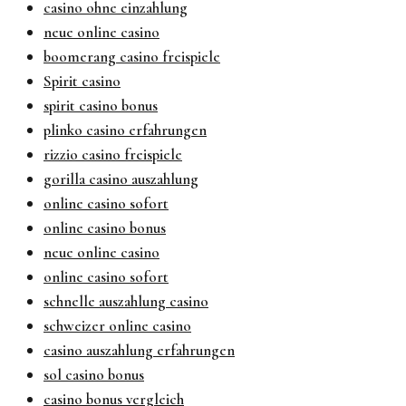
casino ohne einzahlung
neue online casino
boomerang casino freispiele
Spirit casino
spirit casino bonus
plinko casino erfahrungen
rizzio casino freispiele
gorilla casino auszahlung
online casino sofort
online casino bonus
neue online casino
online casino sofort
schnelle auszahlung casino
schweizer online casino
casino auszahlung erfahrungen
sol casino bonus
casino bonus vergleich