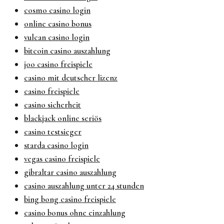
cosmo casino login
online casino bonus
vulcan casino login
bitcoin casino auszahlung
joo casino freispiele
casino mit deutscher lizenz
casino freispiele
casino sicherheit
blackjack online seriös
casino testsieger
starda casino login
vegas casino freispiele
gibraltar casino auszahlung
casino auszahlung unter 24 stunden
bing bong casino freispiele
casino bonus ohne einzahlung