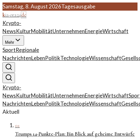
Samstag, 8. August 2026
Tagesausgabe
k
ia
·
ora24
de
Krypto-
News
Kultur
Mobilität
Unternehmen
Energie
Wirtschaft
Mehr
Sport
Regionale
Nachrichten
Leben
Politik
Technologie
Wissenschaft
Gesells
Krypto-
News
Kultur
Mobilität
Unternehmen
Energie
Wirtschaft
Spor
Nachrichten
Leben
Politik
Technologie
Wissenschaft
Gesells
Aktuell
01
Trumps 14-Punkte-Plan: Ein Blick auf geheime Entwürfe