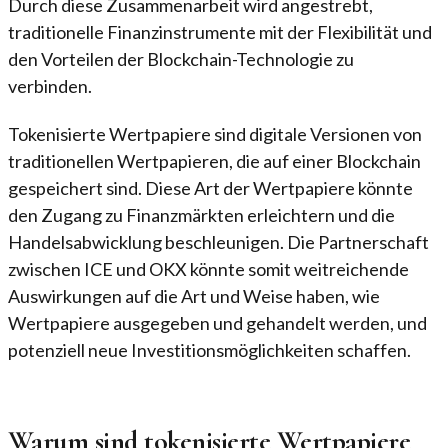
Durch diese Zusammenarbeit wird angestrebt,
traditionelle Finanzinstrumente mit der Flexibilität und
den Vorteilen der Blockchain-Technologie zu
verbinden.
Tokenisierte Wertpapiere sind digitale Versionen von
traditionellen Wertpapieren, die auf einer Blockchain
gespeichert sind. Diese Art der Wertpapiere könnte
den Zugang zu Finanzmärkten erleichtern und die
Handelsabwicklung beschleunigen. Die Partnerschaft
zwischen ICE und OKX könnte somit weitreichende
Auswirkungen auf die Art und Weise haben, wie
Wertpapiere ausgegeben und gehandelt werden, und
potenziell neue Investitionsmöglichkeiten schaffen.
Warum sind tokenisierte Wertpapiere