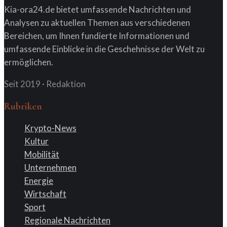
Kia-ora24.de bietet umfassende Nachrichten und
Analysen zu aktuellen Themen aus verschiedenen
Bereichen, um Ihnen fundierte Informationen und
umfassende Einblicke in die Geschehnisse der Welt zu
ermöglichen.
Seit 2019
·
Redaktion
Rubriken
Krypto-News
Kultur
Mobilität
Unternehmen
Energie
Wirtschaft
Sport
Regionale Nachrichten