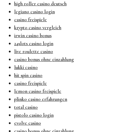
high roller casino deutsch
legiano casino login
casino freispiele
krypto casino vergleich
irwin casino bonus
24slots casino login
live roulette casino
casino bonus ohne einzahlung
lukki casino
hit spin casino
casino freispiele
lemon casino freispiele
plinko casino erfahrungen
total casino
pistolo casino login
evolve casino
casino bonus ohne einzahlung