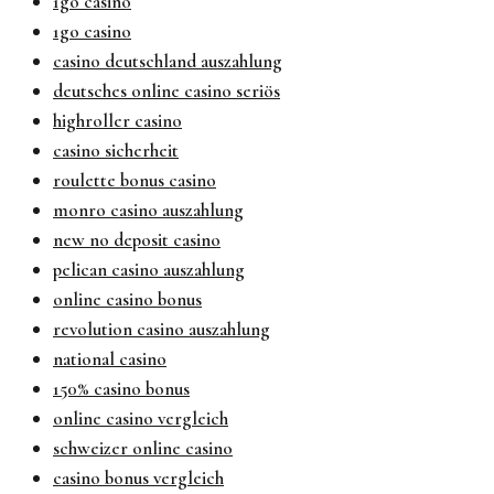
1go casino
1go casino
casino deutschland auszahlung
deutsches online casino seriös
highroller casino
casino sicherheit
roulette bonus casino
monro casino auszahlung
new no deposit casino
pelican casino auszahlung
online casino bonus
revolution casino auszahlung
national casino
150% casino bonus
online casino vergleich
schweizer online casino
casino bonus vergleich