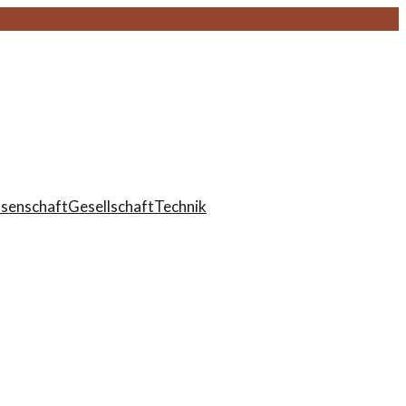
senschaft
Gesellschaft
Technik