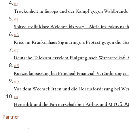
04
Trockenheit in Europa und der Kampf gegen Waldbrände
05
Soitec stellt klare Weichen bis 2027 – Aktie im Fokus 
06
Krise im Krankenhaus Sigmaringen: Protest gegen die G
07
6.
Deutsche Telekom erreicht Einigung nach Warnstreiks
08
Kurszielanpassung bei Principal Financial: Veränderungen
09
Vor dem Wechsel: Itten und die Herausforderung bei W
10
5. A
Hensoldt und die Partnerschaft mit Airbus und MTU
Partner