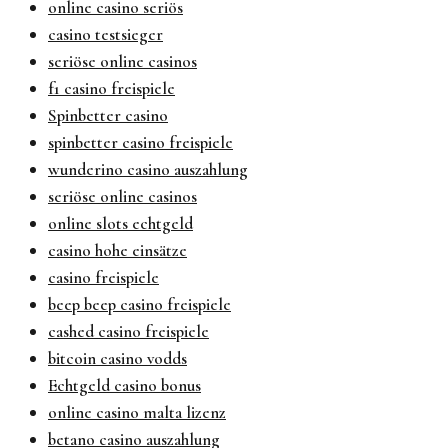
online casino seriös
casino testsieger
seriöse online casinos
f1 casino freispiele
Spinbetter casino
spinbetter casino freispiele
wunderino casino auszahlung
seriöse online casinos
online slots echtgeld
casino hohe einsätze
casino freispiele
beep beep casino freispiele
cashed casino freispiele
bitcoin casino vodds
Echtgeld casino bonus
online casino malta lizenz
betano casino auszahlung