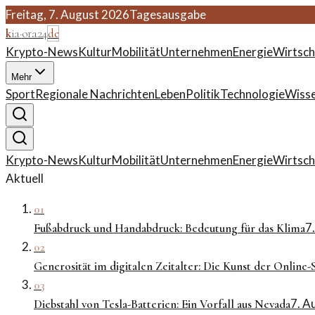
Freitag, 7. August 2026
Tagesausgabe
k
ia
·
ora24
de
Krypto-News
Kultur
Mobilität
Unternehmen
Energie
Wirtsch
Mehr
Sport
Regionale Nachrichten
Leben
Politik
Technologie
Wisse
Krypto-News
Kultur
Mobilität
Unternehmen
Energie
Wirtsch
Aktuell
01
7
Fußabdruck und Handabdruck: Bedeutung für das Klima
02
Generosität im digitalen Zeitalter: Die Kunst der Online
03
7. A
Diebstahl von Tesla-Batterien: Ein Vorfall aus Nevada