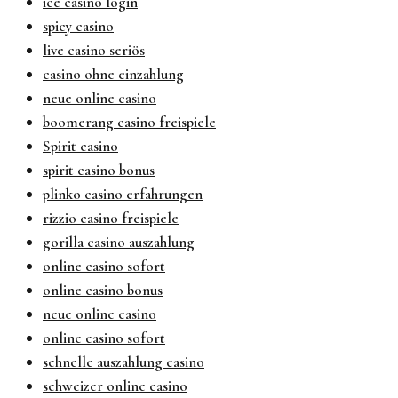
ice casino login
spicy casino
live casino seriös
casino ohne einzahlung
neue online casino
boomerang casino freispiele
Spirit casino
spirit casino bonus
plinko casino erfahrungen
rizzio casino freispiele
gorilla casino auszahlung
online casino sofort
online casino bonus
neue online casino
online casino sofort
schnelle auszahlung casino
schweizer online casino