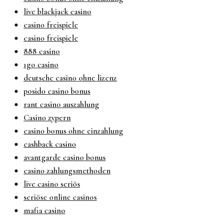
live blackjack casino
casino freispiele
casino freispiele
888 casino
1go casino
deutsche casino ohne lizenz
posido casino bonus
rant casino auszahlung
Casino zypern
casino bonus ohne einzahlung
cashback casino
avantgarde casino bonus
casino zahlungsmethoden
live casino seriös
seriöse online casinos
mafia casino